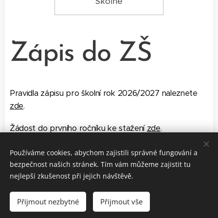
Školné
Zápis do ZŠ
Pravidla zápisu pro školní rok 2026/2027 naleznete
zde
.
Žádost do prvního ročníku ke stažení
zde
.
Používáme cookies, abychom zajistili správné fungování a
bezpečnost našich stránek. Tím vám můžeme zajistit tu
nejlepší zkušenost při jejich návštěvě.
MŠ a ZŠ Slunečnice, Okrouhlice 113, 582 31,
Prohlášení o
přístupnosti
Přijmout nezbytné
Přijmout vše
Cookies