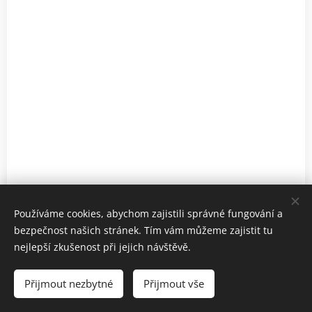
Používáme cookies, abychom zajistili správné fungování a
bezpečnost našich stránek. Tím vám můžeme zajistit tu
nejlepší zkušenost při jejich návštěvě.
MŠ a ZŠ Slunečnice, Okrouhlice 113, 582 31,
Prohlášení o
přístupnosti
Přijmout nezbytné
Přijmout vše
Cookies