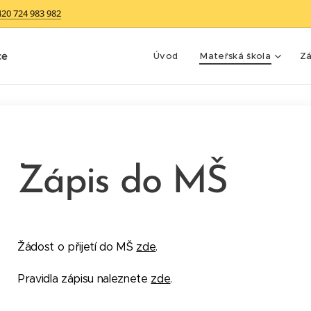
420 724 983 982
ce
Úvod
Mateřská škola
Zá
Zápis do MŠ
Žádost o přijetí do MŠ
zde
.
Pravidla zápisu naleznete
zde
.