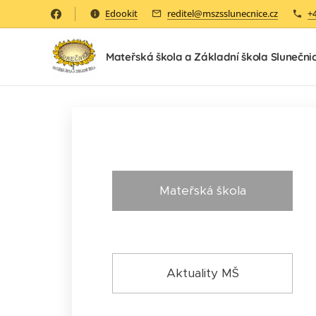
Edookit
reditel@mszsslunecnice.cz
+
Mateřská škola a Základní škola Slunečni
Mateřská škola
Aktuality MŠ