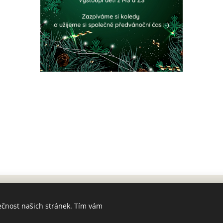
ečnost našich stránek. Tím vám
MŠ a ZŠ Slunečnice, Okrouhlice 113, 582 31,
Prohlášení o přístupnosti
Cookies