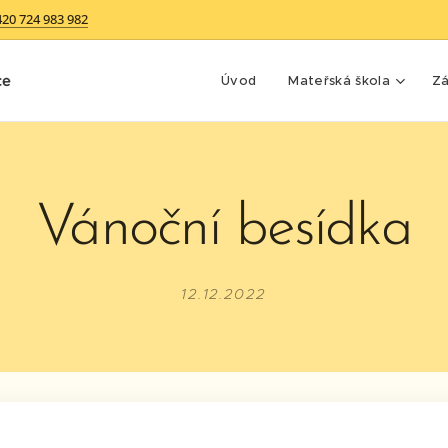
420 724 983 982
ce
Úvod
Mateřská škola
Zá
Vánoční besídka
12.12.2022