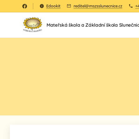
Edookit
reditel@mszsslunecnice.cz
+
Mateřská škola a Základní škola Slunečni