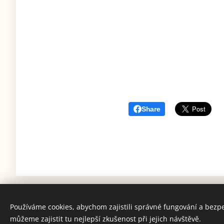
Share
Používáme cookies, abychom zajistili správné fungování a bezp
můžeme zajistit tu nejlepší zkušenost při jejich návštěvě.