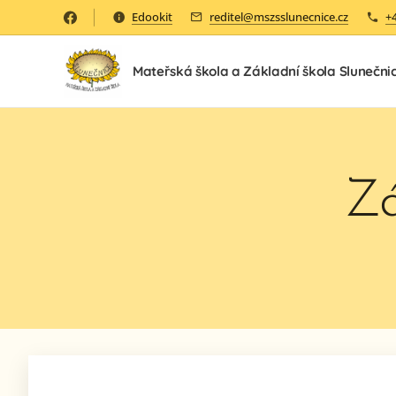
Edookit
reditel@mszsslunecnice.cz
+
Mateřská škola a Základní škola Slunečni
Zá