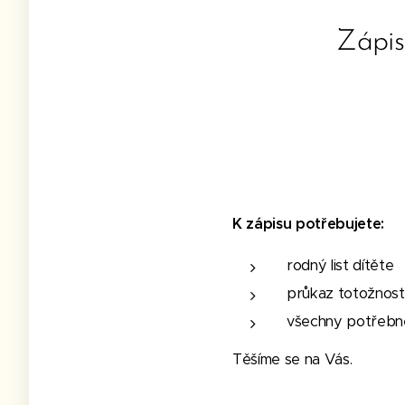
Zápis
K zápisu potřebujete:
rodný list dítěte
průkaz totožnosti
všechny potřebné 
Těšíme se na Vás.