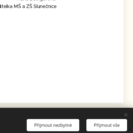
itelka MŠ a ZŠ Slunečnice
Přijmout nezbytné
Přijmout vše