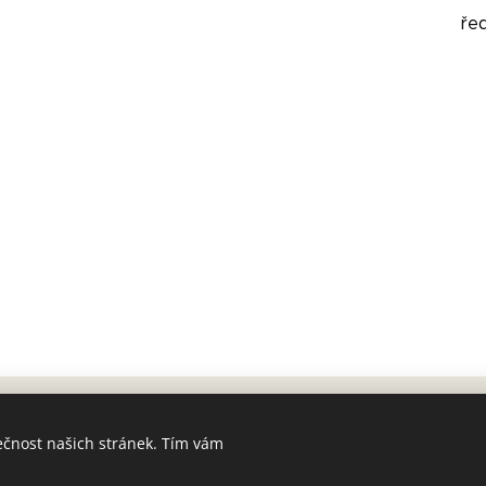
řed
ečnost našich stránek. Tím vám
MŠ a ZŠ Slunečnice, Okrouhlice 113, 582 31,
Prohlášení o přístupnosti
Cookies