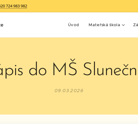
420 724 983 982
ce
Úvod
Mateřská škola
Zá
pis do MŠ Slunečn
09.03.2026