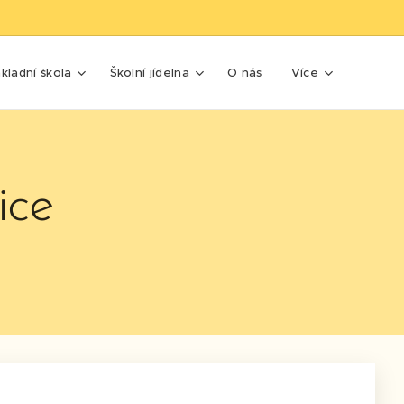
kladní škola
Školní jídelna
O nás
Více
ice